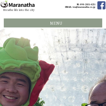
M: 090-2831-4251
EMAIL:
wu@maranatha.co.jp
Breathe life into the city
MENU