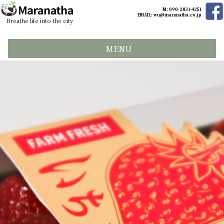
M: 090-2831-4251
EMAIL:
wu@maranatha.co.jp
Breathe life into the city
MENU