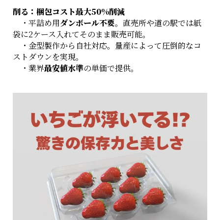
削る：梱包コスト最大50%削減
・平詰め用
ダンボール不要
。直売所や道の駅では紙
袋に2ケース入れてそのまま販売可能。
・金型製作から自社対応。量産によって圧倒的なコ
ストダウンを実現。
・業界
最安値水準
の単価で提供。