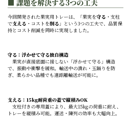
■ 課題を解決する3つの工夫
今回開発された果実用トレーは、「果実を
守る
・支柱
で
支える
・コストを
削る
」という3つの工夫で、品質保
持とコスト削減を同時に実現しました。
守る：浮かせて守る独自構造
果実が直接底面に接しない「浮かせて守る」構造
で、振動や衝撃を緩和。輸送中の潰れ・玉踊りを防
ぎ、柔らかい品種でも遠距離輸送が可能に。
支える：15kg耐荷重の蓋で縦積みOK
支柱付きの専用蓋により、最大15kgの荷重に耐え、
トレーを縦積み可能。運送・陳列の効率も大幅向上。