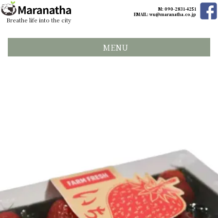
M: 090-2831-4251
EMAIL:
wu@maranatha.co.jp
Breathe life into the city
MENU