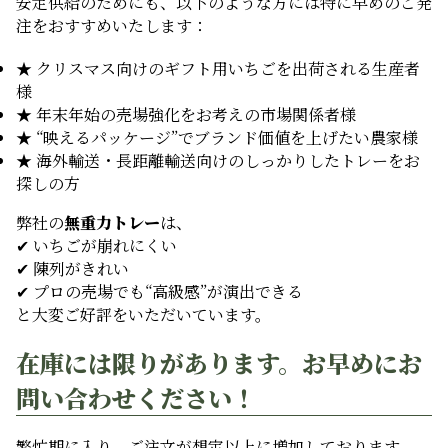
安定供給のためにも、以下のような方には特に早めのご発
注をおすすめいたします：
★ クリスマス向けのギフト用いちごを出荷される生産者
様
★ 年末年始の売場強化をお考えの市場関係者様
★ “映えるパッケージ”でブランド価値を上げたい農家様
★ 海外輸送・長距離輸送向けのしっかりしたトレーをお
探しの方
弊社の
無重力トレー
は、
✔ いちごが崩れにくい
✔ 陳列がきれい
✔ プロの売場でも“高級感”が演出できる
と大変ご好評をいただいています。
在庫には限りがあります。お早めにお
問い合わせください！
繁忙期に入り、ご注文が想定以上に増加しております。