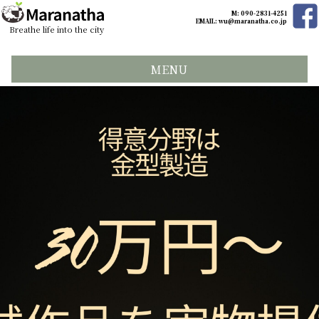
M: 090-2831-4251
EMAIL:
wu@maranatha.co.jp
Breathe life into the city
MENU