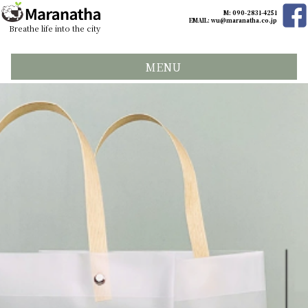
M: 090-2831-4251
EMAIL:
wu@maranatha.co.jp
Breathe life into the city
MENU