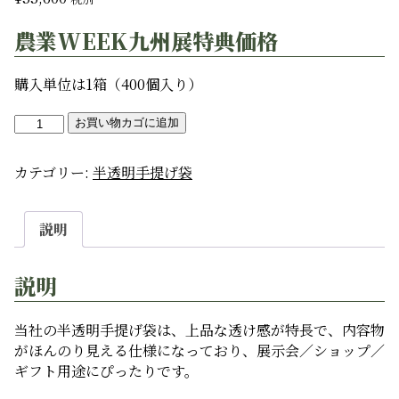
農業WEEK九州展特典価格
購入単位は1箱（400個入り）
半
お買い物カゴに追加
透
明
カテゴリー:
半透明手提げ袋
手
提
げ
説明
袋
GB-
説明
05
個
当社の半透明手提げ袋は、上品な透け感が特長で、内容物
がほんのり見える仕様になっており、展示会／ショップ／
ギフト用途にぴったりです。